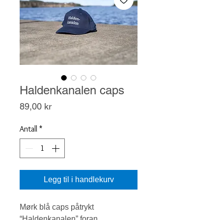
Haldenkanalen caps
Pris
89,00 kr
Antall
*
Legg til i handlekurv
Mørk blå caps påtrykt
“Haldenkanalen” foran.