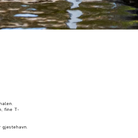
nalen.
, fine T-
 gjestehavn.