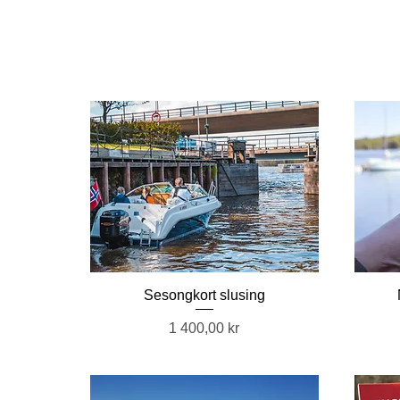
Sesongkort slusing
Pris
1 400,00 kr